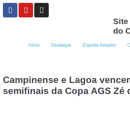
Site
do C
Início
Destaque
Esporte Amador
C
Campinense e Lagoa vencem
semifinais da Copa AGS Zé 