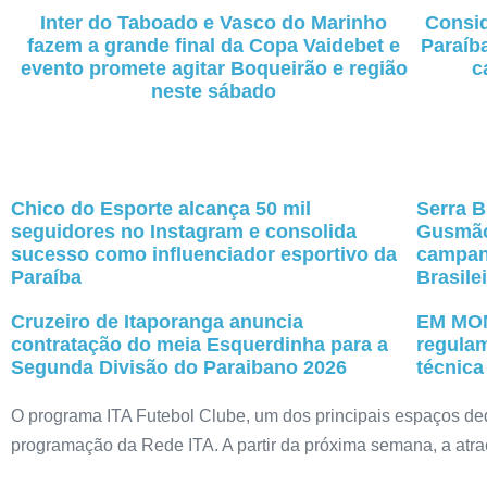
Inter do Taboado e Vasco do Marinho
Consid
fazem a grande final da Copa Vaidebet e
Paraíba
evento promete agitar Boqueirão e região
c
neste sábado
Chico do Esporte alcança 50 mil
Serra B
seguidores no Instagram e consolida
Gusmão
sucesso como influenciador esportivo da
campanh
Paraíba
Brasile
Cruzeiro de Itaporanga anuncia
EM MON
contratação do meia Esquerdinha para a
regulam
Segunda Divisão do Paraibano 2026
técnica
O programa ITA Futebol Clube, um dos principais espaços ded
programação da Rede ITA. A partir da próxima semana, a atraç