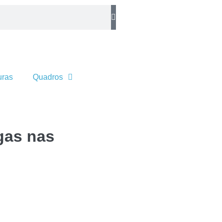
uras
Quadros
gas nas