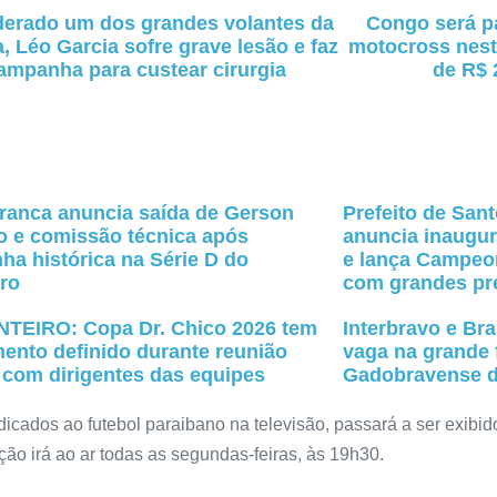
erado um dos grandes volantes da
Congo será p
, Léo Garcia sofre grave lesão e faz
motocross nest
ampanha para custear cirurgia
de R$ 
ranca anuncia saída de Gerson
Prefeito de San
 e comissão técnica após
anuncia inaugur
a histórica na Série D do
e lança Campeon
iro
com grandes pr
TEIRO: Copa Dr. Chico 2026 tem
Interbravo e Bra
ento definido durante reunião
vaga na grande 
 com dirigentes das equipes
Gadobravense d
icados ao futebol paraibano na televisão, passará a ser exibid
ão irá ao ar todas as segundas-feiras, às 19h30.