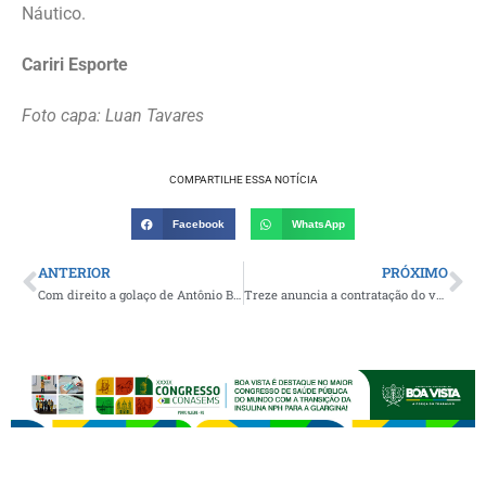
Náutico.
Cariri Esporte
Foto capa: Luan Tavares
COMPARTILHE ESSA NOTÍCIA
Facebook
WhatsApp
ANTERIOR
PRÓXIMO
Com direito a golaço de Antônio Bernardo, Brasil vence o Paraguai e é tetracampeão da Copa América de Futebol de Areia
Treze anuncia a contratação do volante Everton Heleno para a sequência da temporada 2025