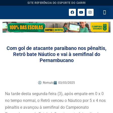
SITE REFERÊNCIA DO ESPORTE DO CARIRI
ESPORTE 
Com gol de atacante paraibano nos pênaltis,
Retrô bate Náutico e vai à semifinal do
Pernambucano
Romulo
03/03/2025
Na tarde desta segunda-feira (3), após empate em 0 x 0
no tempo normal, o Retrô venceu o Náutico por 5 x 4 nos
pênaltis e avançou à semifinal do Campeonato