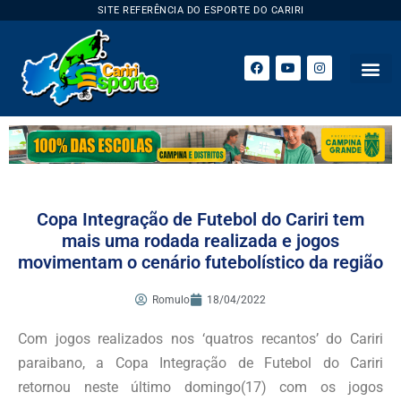
SITE REFERÊNCIA DO ESPORTE DO CARIRI
ESPORTE 
Copa Integração de Futebol do Cariri tem
mais uma rodada realizada e jogos
movimentam o cenário futebolístico da região
Romulo
18/04/2022
Com jogos realizados nos ‘quatros recantos’ do Cariri
paraibano, a Copa Integração de Futebol do Cariri
retornou neste último domingo(17) com os jogos