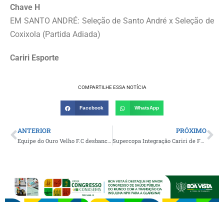
Chave H
EM SANTO ANDRÉ: Seleção de Santo André x Seleção de
Coxixola (Partida Adiada)
Cariri Esporte
COMPARTILHE ESSA NOTÍCIA
Facebook
WhatsApp
ANTERIOR
PRÓXIMO
Equipe do Ouro Velho F.C desbanca a Seleção de Camalaú e carimba vaga na final da Copa Amparense de Futebol
Supercopa Integração Cariri de Futsal define os confrontos da 2ª fase e jogos prometem agitar o cenário esportivo da região