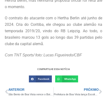
Hertha Berlin, mas nenhuma proposta oficial foi feita até
o momento.
O contrato do atacante com o Hertha Berlin até junho de
2024. Cria do Coritiba, ele chegou ao clube alemão na
temporada 2019/20, vindo do RB Leipzig. Ao todo, o
brasileiro marcou 13 gols ao longo das 39 partidas pelo
clube da capital alemã.
Com TNT Sports/ foto: Lucas Figueiredo/CBF
COMPARTILHE ESSA NOTÍCIA
Facebook
WhatsApp
ANTERIOR
PRÓXIMO
São Bento de Boa Vista vence o Botafogo do Jeremias e garante vaga nas semifinais da 3ª Taça Campina de Futebol Máster
Prefeitura de Boa Vista lança Escolinha Municipal de Esportes e projeto beneficiará crianças de 7 a 14 anos de idade