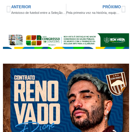
ANTERIOR
PRÓXIMO
Amistoso de futebol entre a Seleção de Coxixola e o Treze F.C abrilhantará os festejos dos 28 anos do aniversário de Coxixola
Pela primeira vez na história, equipe do Ouro Velho F.C participará do Campeonato Paraibano da 1ª divisão de Futsal