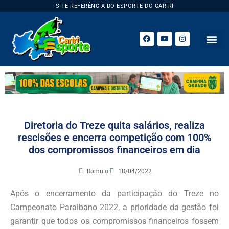
SITE REFERÊNCIA DO ESPORTE DO CARIRI
ESPORTE 
Diretoria do Treze quita salários, realiza
rescisões e encerra competição com 100%
dos compromissos financeiros em dia
Romulo
18/04/2022
Após o encerramento da participação do Treze no
Campeonato Paraibano 2022, a prioridade da gestão foi
garantir que todos os compromissos financeiros fossem