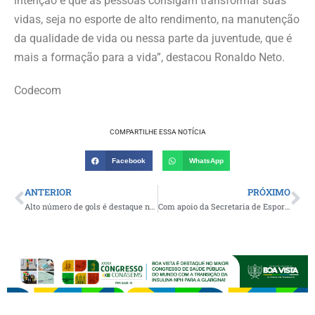
intenção é que as pessoas consigam transformar suas
vidas, seja no esporte de alto rendimento, na manutenção
da qualidade de vida ou nessa parte da juventude, que é
mais a formação para a vida”, destacou Ronaldo Neto.
Codecom
COMPARTILHE ESSA NOTÍCIA
Facebook
WhatsApp
ANTERIOR
PRÓXIMO
Alto número de gols é destaque nos jogos da 2ª rodada do Campeonato Municipal de Futebol de Caturité
Com apoio da Secretaria de Esportes, decisão da Copa sub 15 Raimundo Braga foi disputada em Monteiro