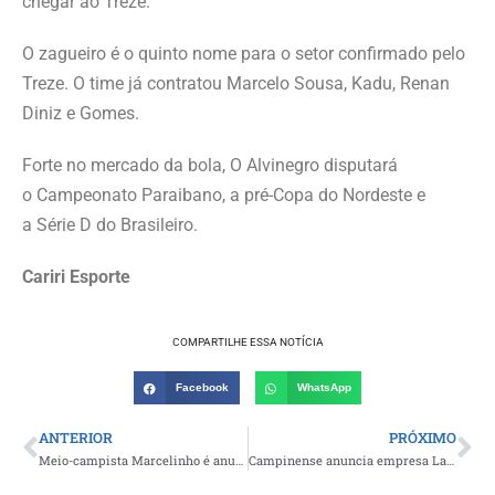
chegar ao Treze.
O zagueiro é o quinto nome para o setor confirmado pelo
Treze. O time já contratou Marcelo Sousa, Kadu, Renan
Diniz e Gomes.
Forte no mercado da bola, O Alvinegro disputará
o Campeonato Paraibano, a pré-Copa do Nordeste e
a Série D do Brasileiro.
Cariri Esporte
COMPARTILHE ESSA NOTÍCIA
Facebook
WhatsApp
ANTERIOR
PRÓXIMO
Meio-campista Marcelinho é anunciado como novo reforço do Afogados da Ingazeira para a disputa da Série A do Pernambucano
Campinense anuncia empresa Lance como o novo fornecedor de material esportivo para 2025