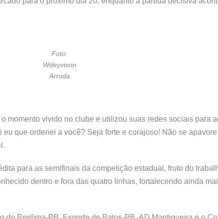
arcado para o próximo dia 20, enquanto a partida decisiva acont
Foto:
Wdeyvison
Arruda
 momento vivido no clube e utilizou suas redes sociais para 
i eu que ordenei a você? Seja forte e corajoso! Não se apavor
l.
dita para as semifinais da competição estadual, fruto do trabal
hecido dentro e fora das quatro linhas, fortalecendo ainda mai
 do Perilima-PB, Esporte de Patos-PB, AD Mantiqueira e o Cru