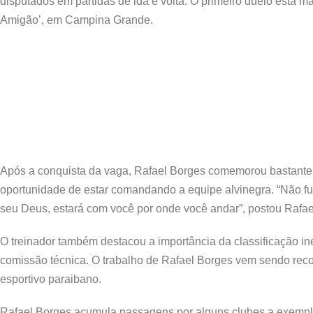
disputados em partidas de ida e volta. O primeiro duelo está m
Amigão’, em Campina Grande.
Após a conquista da vaga, Rafael Borges comemorou bastante o
oportunidade de estar comandando a equipe alvinegra. “Não fu
seu Deus, estará com você por onde você andar”, postou Rafae
O treinador também destacou a importância da classificação iné
comissão técnica. O trabalho de Rafael Borges vem sendo recon
esportivo paraibano.
Rafael Borges acumula passagens por alguns clubes a exemplo