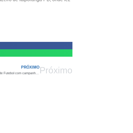
PRÓXIMO
Próximo
Equipe do Amigos de Nem conquista o título da 10ª Taça Campina de Futebol com campanha histórica