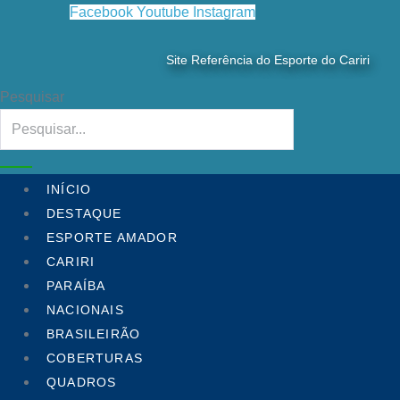
Ir
Facebook
Youtube
Instagram
para
o
Site Referência do Esporte do Cariri
conteúdo
Pesquisar
INÍCIO
DESTAQUE
ESPORTE AMADOR
CARIRI
PARAÍBA
NACIONAIS
BRASILEIRÃO
COBERTURAS
QUADROS