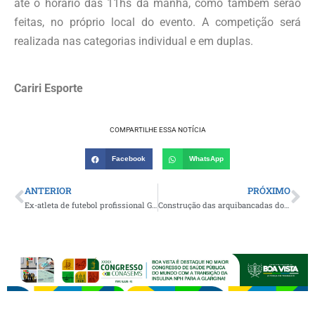
até o horário das 11hs da manhã, como também serão
feitas, no próprio local do evento. A competição será
realizada nas categorias individual e em duplas.
Cariri Esporte
COMPARTILHE ESSA NOTÍCIA
Facebook
WhatsApp
ANTERIOR
PRÓXIMO
Ex-atleta de futebol profissional Genilson Cunha promoverá jogo festivo diante da equipe Master do Campinense
Construção das arquibancadas do Estádio Municipal de Futebol do Congo segue em ritmo acelerado