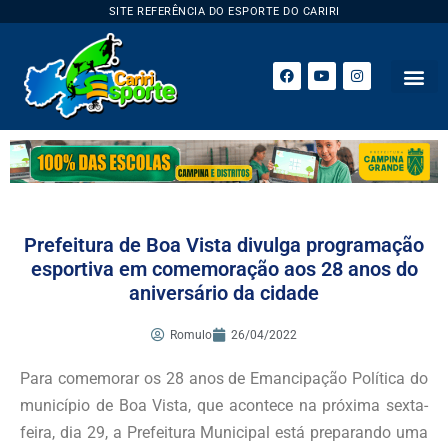
SITE REFERÊNCIA DO ESPORTE DO CARIRI
ESPORTE 
Prefeitura de Boa Vista divulga programação
esportiva em comemoração aos 28 anos do
aniversário da cidade
Romulo
26/04/2022
Para comemorar os 28 anos de Emancipação Política do
município de Boa Vista, que acontece na próxima sexta-
feira, dia 29, a Prefeitura Municipal está preparando uma