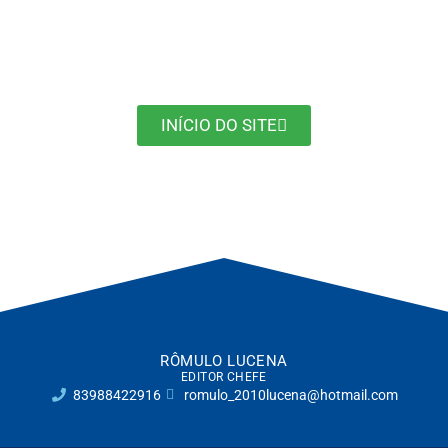
INÍCIO DO SITE
RÔMULO LUCENA
EDITOR CHEFE
83988422916
romulo_2010lucena@hotmail.com