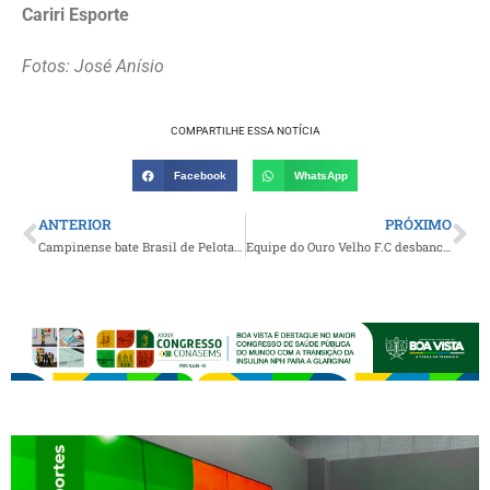
Cariri Esporte
Fotos: José Anísio
COMPARTILHE ESSA NOTÍCIA
Facebook
WhatsApp
ANTERIOR
PRÓXIMO
Campinense bate Brasil de Pelotas e mantém 100% de aproveitamento na Série C
Equipe do Ouro Velho F.C desbanca a Seleção de Camalaú e carimba vaga na final da Copa Amparense de Futebol