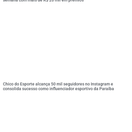
semana com mais de R$ 20 mil em prêmios
Chico do Esporte alcança 50 mil seguidores no Instagram e
consolida sucesso como influenciador esportivo da Paraíba