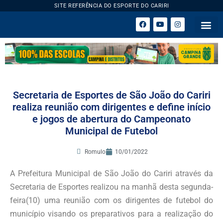
SITE REFERÊNCIA DO ESPORTE DO CARIRI
ESPORTE 
Secretaria de Esportes de São João do Cariri
realiza reunião com dirigentes e define início
e jogos de abertura do Campeonato
Municipal de Futebol
Romulo
10/01/2022
A Prefeitura Municipal de São João do Cariri através da
Secretaria de Esportes realizou na manhã desta segunda-
feira(10) uma reunião com os dirigentes de futebol do
município visando os preparativos para a realização do