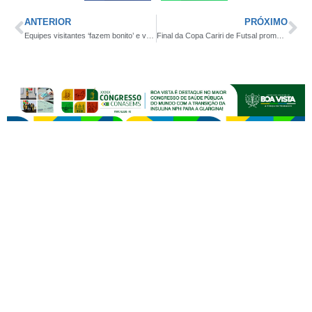
ANTERIOR
PRÓXIMO
Equipes visitantes ‘fazem bonito’ e vencem no primeiro duelo das quartas de final da Copa Boa Vista de Futebol
Final da Copa Cariri de Futsal promete agitar os desportistas da região neste sábado em Cabaceiras