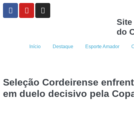
Site
do C
Início
Destaque
Esporte Amador
C
Seleção Cordeirense enfrent
em duelo decisivo pela Cop