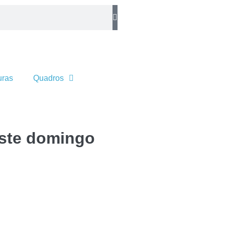
uras
Quadros
este domingo