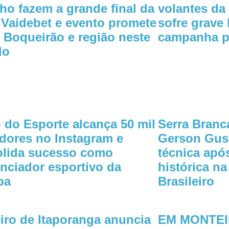
ho fazem a grande final da
volantes da
Vaidebet e evento promete
sofre grave 
r Boqueirão e região neste
campanha pa
do
 do Esporte alcança 50 mil
Serra Branc
dores no Instagram e
Gerson Gus
olida sucesso como
técnica ap
enciador esportivo da
histórica na
ba
Brasileiro
iro de Itaporanga anuncia
EM MONTEIR