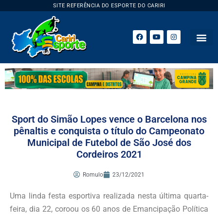
SITE REFERÊNCIA DO ESPORTE DO CARIRI
Sport do Simão Lopes vence o Barcelona nos
pênaltis e conquista o título do Campeonato
Municipal de Futebol de São José dos
Cordeiros 2021
Romulo
23/12/2021
Uma linda festa esportiva realizada nesta última quarta-
feira, dia 22, coroou os 60 anos de Emancipação Política