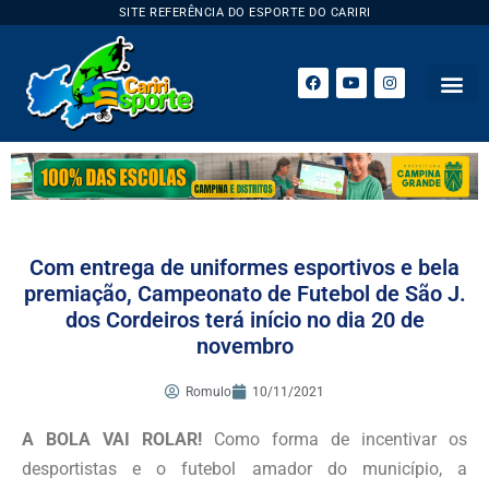
SITE REFERÊNCIA DO ESPORTE DO CARIRI
ESPORTE 
Com entrega de uniformes esportivos e bela
premiação, Campeonato de Futebol de São J.
dos Cordeiros terá início no dia 20 de
novembro
Romulo
10/11/2021
A BOLA VAI ROLAR!
Como forma de incentivar os
desportistas e o futebol amador do município, a