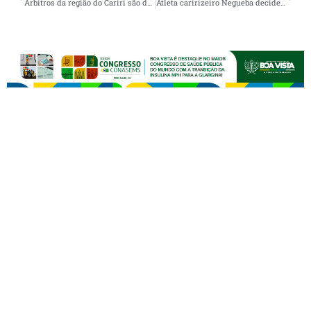
Árbitros da região do Cariri são destaques em Campeonato de Futebol no interior do Pernambuco e recebem premiação em solenidade de encerramento
Atleta caririzeiro Negueba decide novamente e mantém o CRB-AL na briga pelo acesso à Série A do Brasileirão